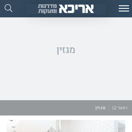
Ski
אפ
t
אריכא
conten
מגזין
ראשי
|
מגזין