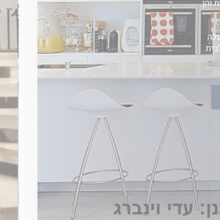
 והן
עלה
בית