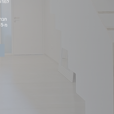
למדרג
חברת