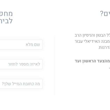
ם?
מחפש
לבית
הבטון והניסיון הרב
מבנה האידיאלי עבור
שם
דרגות.
מלא
מהצעד הראשון ועד
טלפון
דוא"ל