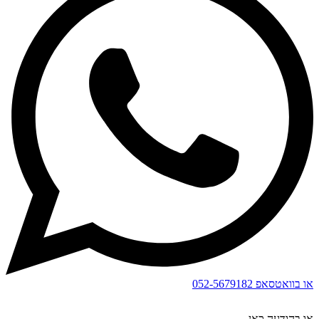
או בוואטסאפ
052-5679182
או בהודעה כאן