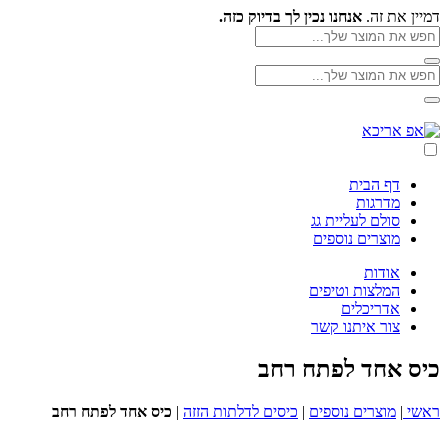
Skip
דמיין את זה.
אנחנו נכין לך בדיוק כזה.
to
חפש
את
content
חפש
המוצר
חפש
את
שלך
את
המוצר
חפש
המוצר
אפ
שלך
את
שלך
אריכא
המוצר
שלך
דף הבית
מדרגות
סולם לעליית גג
מוצרים נוספים
אודות
המלצות וטיפים
אדריכלים
צור איתנו קשר
כיס אחד לפתח רחב
ראשי
|
מוצרים נוספים
|
כיסים לדלתות הזזה
|
כיס אחד לפתח רחב