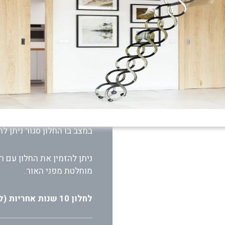
החלון עשוי מעץ אורן פיני 
צביעה ב-7 שלבים – דבר המקנה לו עמידות לאורך שנים רבות.
מעטפת האלומיניום החיצונ
היא לתנאי מזג אויר קשים.
החלון נפתח ונסגר בקלות רב
לצורך ניקוי הזכוכית בעלת 2 שכבות בידודיות (2X4).
במצב בו החלון סגור ניתן לה
ניתן להזמין את החלון עם רש
מוחלטת מפני האור.
לחלון 10 שנות אחריות (לא כולל לוילונות ולזכוכית).