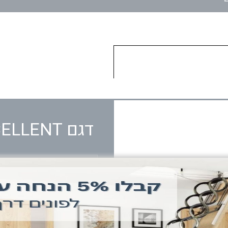
דגם EXCELLENT
דגם
דגם EXCELLENT
חלון גג רעפים בעל שיפוע של 15-75 מע