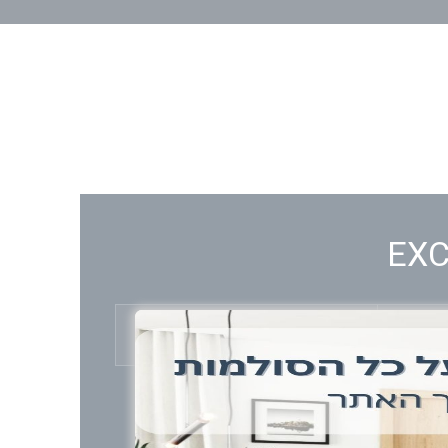
חומר
עץ וזכוכית
לות.