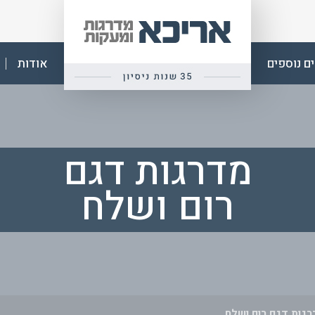
אפ
אריכא
ם נוספים
אודות
מדרגות דגם
רום ושלח
גות דגם רום ושלח