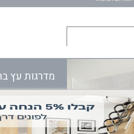
מדרגות עץ ברז
סוג
רום ושלח
גרם מדרגות רום ושלח הינ
מינימליסטית.