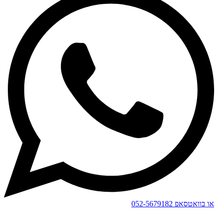
או בוואטסאפ
052-5679182