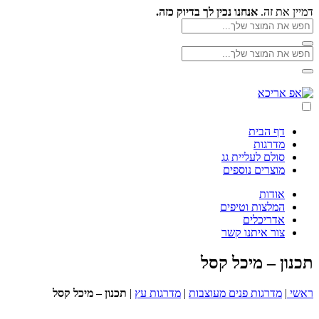
Skip
דמיין את זה.
אנחנו נכין לך בדיוק כזה.
to
חפש
את
content
חפש
המוצר
חפש
את
שלך
את
המוצר
חפש
המוצר
אפ
שלך
את
שלך
אריכא
המוצר
שלך
דף הבית
מדרגות
סולם לעליית גג
מוצרים נוספים
אודות
המלצות וטיפים
אדריכלים
צור איתנו קשר
תכנון – מיכל קסל
ראשי
|
מדרגות פנים מעוצבות
|
מדרגות עץ
|
תכנון – מיכל קסל