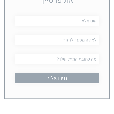
את פרטייך
שם
מלא
טלפון
דוא"ל