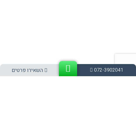
השאירו פרטים
072-3902041
אלפי לקוחות מרוצים בבית או בעסק
וניסיון של 35 שנה בתחום!
לחץ עליי להצעת מחיר מיידית!
רוצה לעלות איתנו מדרגה?