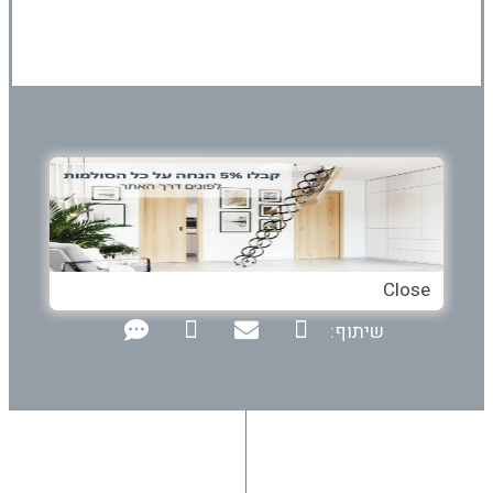
דגם
חומר
דלית גפן עץ
עץ
Close
שיתוף: