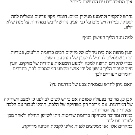
איך מתמודדים עם הרגישות למים?
נדרש להקפיד ולהימנע מניקיון במים. חומרי ניקוי עדינים ומטלית לחה
יספיקו. במידה ויש מים על גבי העץ, נדרש לייבש במהירות על מנת שלא
יזלוג.
למה נועד הליך העישון בעץ?
העץ מהווה את בית גידולם של מזיקים רבים כדוגמת תולעים, פטריות
וטחב שעלולים להוביל לריקבון של העץ עם השנים.
בכדי להקדים תרופה למכה ולמנוע הימצאות עתידית של מזיקים, העץ
חייב לעבור הליך עישון על ידי אנשי מקצוע המוסמכים לכך, בחדרים
וחומרים ייעודיים לכך.
האם ניתן לחדש עצמאית צבע של מדרגות עץ?
אכן כן, מדובר בפעולה פשוטה אם כי יש לשים לב לפני כן למצב השחיקה
של המדרגות. אם מדובר רק בשחיקה של הלכה, תוכלו לעבור עם הלכה
המקורית על המדרגות.
במידה ומדובר בשחיקה כדוגמת שריטות ניתן לשייפן תחילה ולאחר מכן
לעבור עם לכה.
במקרים אלו, אנו ממליצים לפנות אלינו לקבלת הכוונה מדויקת.