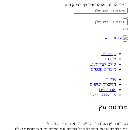
Skip
דמיין את זה.
אנחנו נכין לך בדיוק כזה.
to
חפש
את
content
חפש
המוצר
חפש
את
שלך
את
המוצר
חפש
המוצר
אפ
שלך
את
שלך
אריכא
המוצר
שלך
דף הבית
מדרגות
סולם לעליית גג
מוצרים נוספים
אודות
המלצות וטיפים
אדריכלים
צור איתנו קשר
מדרגות עץ
מדרגות עץ מעוצבות שישדרגו את הבית שלכם!
בואו להרגיש את ההבדל בכל דריכה עם המדרגות האיכותיות שלנו