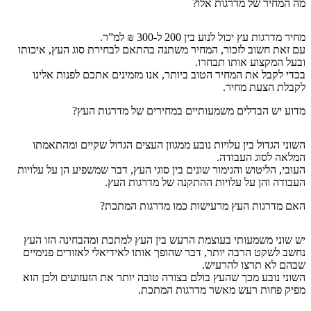
מה המחיר של מדרגות אלו?
מחיר מדרגות עץ יכול לנוע בין 200 ל-300 ₪ למ”ר.
עם זאת חשוב לזכור, המחיר משתנה בהתאם לבחירת סוג העץ, איכותו
ובעל המקצוע אותו תבחרו.
בכדי לקבל את המחיר הטוב ביותר, אנו מזמינים אתכם לפנות אלינו
לקבלת הצעת מחיר.
מדוע יש הבדלים משמעותיים במחירים של מדרגות העץ?
השוני הגדול בין עלויות נובע ממגוון העצים הגדול שקיים ומהתאמתו
המלאה לסוג העבודה.
העובי, הליטוש והגימור שונים בין סוגי העץ, דבר שמשפיע הן על עלויות
העבודה והן על עלויות ההתקנה של מדרגות העץ.
האם מדרגות העץ מרעישות כמו מדרגות המתכת?
יש שוני משמעותי בעוצמת הרעש בין העץ למתכת ומהבחינה הזו העץ
נחשב לשקט הרבה יותר, דבר שהופך אותו לאידיאלי לאזורים פנימיים
שבהם לא תרצו להרעיש.
השוני נובע מכך שהעץ בולם בצורה טובה יותר את הזעזועים ולכן הוא
מפיק פחות רעש מאשר מדרגות המתכת.