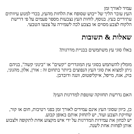
עמיד לאורך זמן
העץ עובר הליך של ייבוש שסופח את הלחות מהעץ, בכדי למנוע עיוותים
עתידיים בעץ. בנוסף, לוחות העץ נצבעות מספר פעמים על פי דרישת
הלקוח לצבע מסוים או בצבע לכה לשמירה על צבעו הטבעי.
שאלות &
תשובות
באלו סוגי עץ משתמשים בבניית מדרגות?
מומלץ להשתמש בסוגי עץ המוגדרים “קשים” או “בינוני קשה”, בניהם
ניתן למצוא את סוגי העץ הנפוצים ביותר בתחום זה : אורן, אלון, מהגוני,
בוק, אגוז, מייפל, איקליפטוס, וונגה ודובדבן.
האם נדרשת תחזוקה שוטפת למדרגות העץ?
כן, כיוון שסוגי העץ אינם עמידים לאורך זמן בפני רטיבות, חום או קור,
שחיקת הצבע ועוד, יש לתחזק אותם באופן קבוע.
יש לבחון את עמידות המדרגות על ידי איש מקצוע אחת לתקופה ולצבוע
אותן לפחות אחת לשנה.