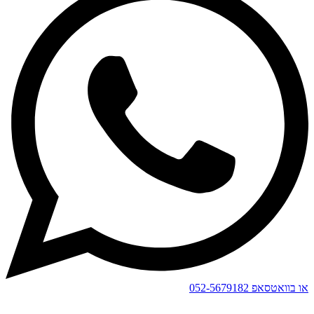
או בוואטסאפ
052-5679182