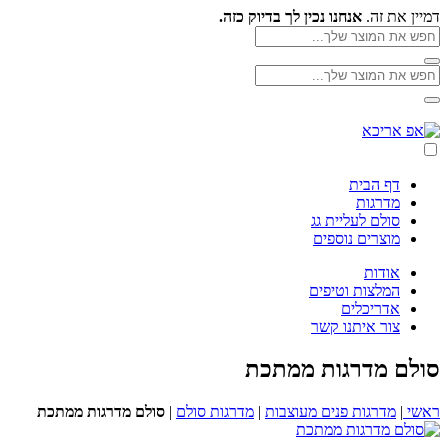
Skip
דמיין את זה.
אנחנו נכין לך בדיוק כזה.
to
חפש
את
content
חפש
המוצר
חפש
את
שלך
את
המוצר
חפש
המוצר
אפ
שלך
את
שלך
אריכא
המוצר
שלך
דף הבית
מדרגות
סולם לעליית גג
מוצרים נוספים
אודות
המלצות וטיפים
אדריכלים
צור איתנו קשר
סולם מדרגות ממתכת
ראשי
|
מדרגות פנים מעוצבות
|
מדרגות סולם
|
סולם מדרגות ממתכת