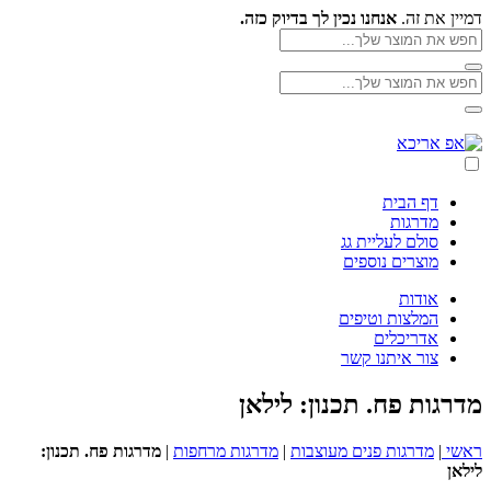
Skip
דמיין את זה.
אנחנו נכין לך בדיוק כזה.
to
חפש
את
content
חפש
המוצר
חפש
את
שלך
את
המוצר
חפש
המוצר
אפ
שלך
את
שלך
אריכא
המוצר
שלך
דף הבית
מדרגות
סולם לעליית גג
מוצרים נוספים
אודות
המלצות וטיפים
אדריכלים
צור איתנו קשר
מדרגות פח. תכנון: לילאן
ראשי
|
מדרגות פנים מעוצבות
|
מדרגות מרחפות
|
מדרגות פח. תכנון:
לילאן