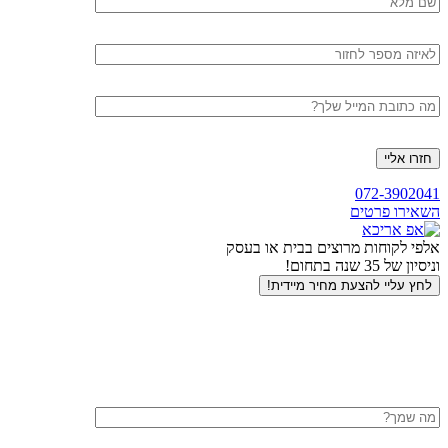
מלא
טלפון
דוא"ל
חזרה
072-3902041
לראש
השאירו פרטים
העמוד
אלפי לקוחות מרוצים בבית או בעסק
וניסיון של 35 שנה בתחום!
לחץ עליי להצעת מחיר מיידית!
שם
מלא