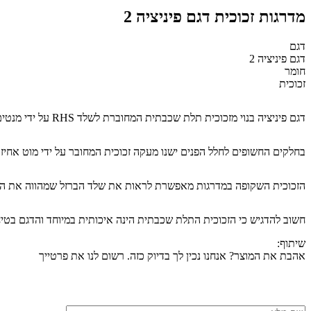
מדרגות זכוכית דגם פיניציה 2
דגם
דגם פיניציה 2
חומר
זכוכית
דגם פיניציה בנוי מזכוכית תלת שכבתית המחוברת לשלד RHS על ידי מנטים כסופים שמוסיפים לקו העיצוב המודרני נגיעה תעשייתית חדשנית.
בחלקים החשופים לחלל הפנים ישנו מעקה זכוכית המחובר על ידי מוט אחיזה 
הזכוכית השקופה במדרגות מאפשרת לראות את שלד הברזל שמהווה את הבסי
חשוב להדגיש כי הזכוכית התלת שכבתית הינה איכותית במיוחד והדגם בטיח
שיתוף:
אהבת את המוצר? אנחנו נכין לך בדיוק כזה. רשום לנו את פרטייך
שם