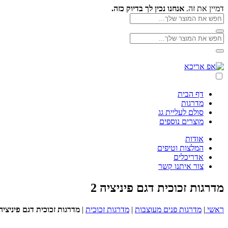
Skip
דמיין את זה.
אנחנו נכין לך בדיוק כזה.
to
חפש
את
content
חפש
המוצר
חפש
את
שלך
את
המוצר
חפש
המוצר
אפ
שלך
את
שלך
אריכא
המוצר
שלך
דף הבית
מדרגות
סולם לעליית גג
מוצרים נוספים
אודות
המלצות וטיפים
אדריכלים
צור איתנו קשר
מדרגות זכוכית דגם פיניציה 2
ראשי
|
מדרגות פנים מעוצבות
|
מדרגות זכוכית
|
מדרגות זכוכית דגם פיניציה 