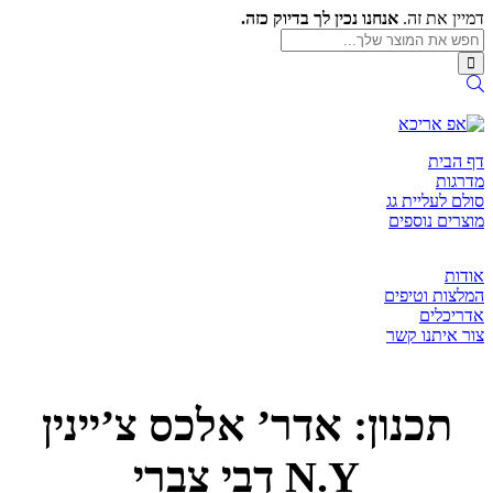
Skip
דמיין את זה.
אנחנו נכין לך בדיוק כזה.
to
חפש
את
content
חפש
המוצר
את
שלך
המוצר
אפ
שלך
אריכא
דף הבית
מדרגות
סולם לעליית גג
מוצרים נוספים
אודות
המלצות וטיפים
אדריכלים
צור איתנו קשר
תכנון: אדר’ אלכס צ’יינין
N.Y דבי צברי