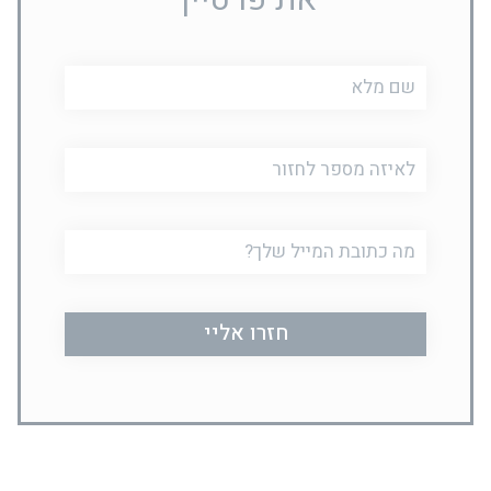
שם
מלא
טלפון
דוא"ל