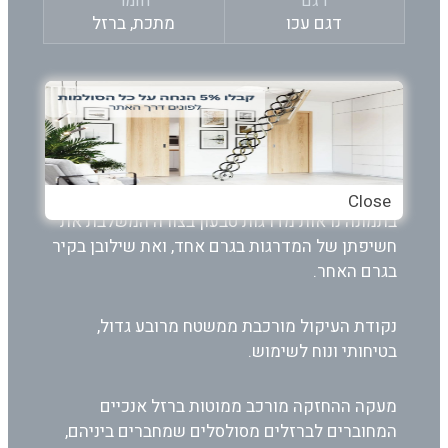
דגם
חומר
דגם עכו
מתכת, ברזל
דגם טבעון הינו דגם מדרגות ״אמבטיה״. גרם
המדרגות הינו מהסוג ה״נתלה באוויר״ – המדרגות
אינן אטומות בתחתית מה שתופס פחות נפח
בעיצוב החלל.
Close
בתמונה נראות מדרגות טבעון בצורה המשלבת את
חשיפתן של המדרגות בגרם אחד, ואת שילובן בקיר
בגרם האחר.
נקודת העיקול מורכבת ממשטח מרובע גדול,
בטיחותי ונוח לשימוש.
מעקה ההחזקה מורכב ממוטות ברזל אנכיים
המחוברים לברזלים מסולסלים שמחברים ביניהם,