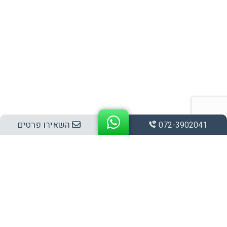
השאירו פרטים
072-3902041
אלפי לקוחות מרוצים בבית או בעסק
וניסיון של 35 שנה בתחום!
לחץ עליי להצעת מחיר מיידית!