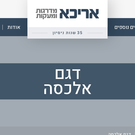
אפ
אריכא
ם נוספים
אודות
דגם
אלכסה
דגם אלכסה