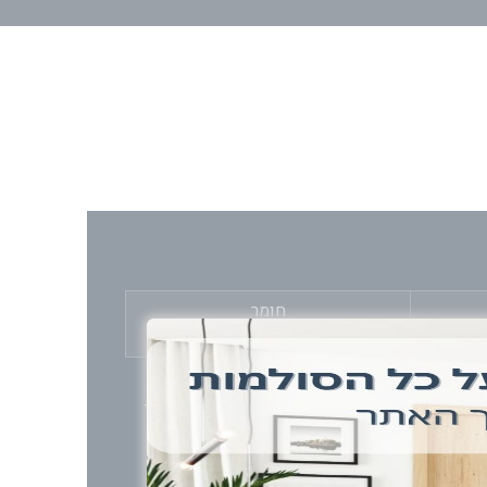
חומר
בטון ועץ
ות הבנוי בצורה סיבובית כשבמרכזו ניצב עמוד
אחיזה.
המדרגות עצמן בנויות מבטון טרומי ומחוברות לבסיס שלד RHS, ועליהן