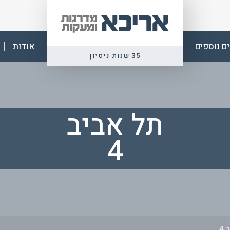
אפ
אריכא
ם נוספים
אודות
תל אביב
4
4